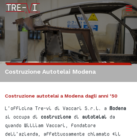
home
azienda
lavorazioni +
Costruzione Autotelai Modena
prodotti
certificazioni
Costruzione autotelai a Modena dagli anni ‘50
L’officina Tre-vi di Vaccari S.r.l. a
Modena
lavora con noi
si occupa di
costruzione
di
autotelai
da
quando William Vaccari, fondatore
contatti
dell’azienda, affettuosamente chiamato «il