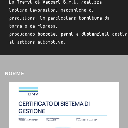
La
Tre-vi di Vaccari S.r.l.
realizza
inoltre lavorazioni meccaniche di
precisione, in particolare
tornitura
da
barra o da ripresa;
producendo
boccole
,
perni
e
distanziali
destin
al settore automotive.
NORME