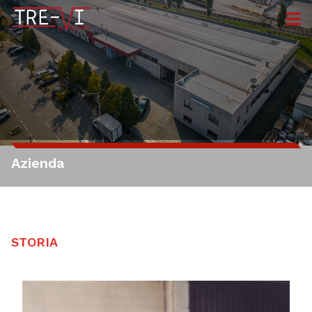
home
azienda
lavorazioni +
Azienda
prodotti
certificazioni
STORIA
lavora con noi
contatti