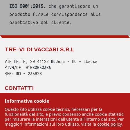
ISO 9001:2015
, che garantiscono un
prodotto finale corrispondente alle
aspettative del cliente.
TRE-VI DI VACCARI S.R.L
VIA MALTA, 20 41122 Modena - MO - Italia
PIVA/CF: 01660650365
REA: MO - 233928
CONTATTI
Uffici: +39 059-311270
Informativa cookie
Officina: +39 059–311245
Questo sito utilizza cookie tecnici, necessari per la
Email:
info@tre-vi.com
funzionalità del sito, e previo consenso anche cookie statistici
privacy web
-
privacy clienti/fornitori
-
cookie
per misurare le interazioni dell'utente all'interno del sito. Per
maggiori informazioni sul loro utilizzo, visita la
cookie policy
.
policy